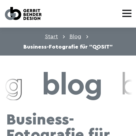
Start
Blog
Business-Fotografie für "QOSIT"
og
blog
b
Business-
Fotografie für